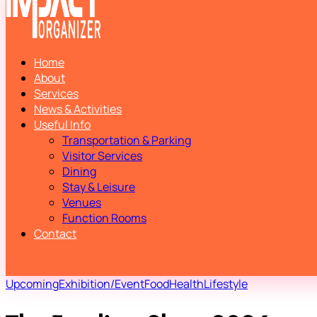
Home
About
Services
News & Activities
Useful Info
Transportation & Parking
Visitor Services
Dining
Stay & Leisure
Venues
Function Rooms
Contact
Upcoming
Exhibition/Event
Food
Health
Lifestyle