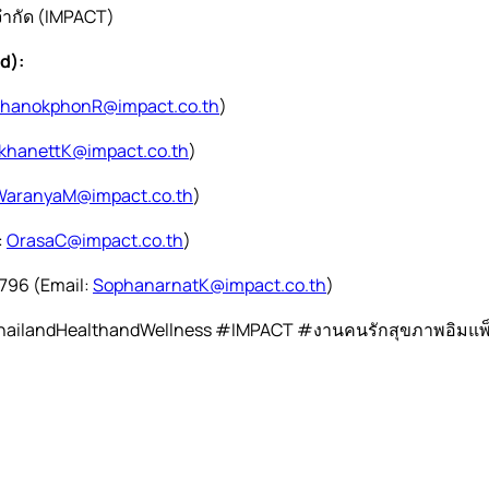
์ จำกัด (IMPACT)
nd):
hanokphonR@impact.co.th
)
ikhanettK@impact.co.th
)
WaranyaM@impact.co.th
)
:
OrasaC@impact.co.th
)
796 (Email:
SophanarnatK@impact.co.th
)
ailandHealthandWellness #IMPACT #งานคนรักสุขภาพอิมแพ