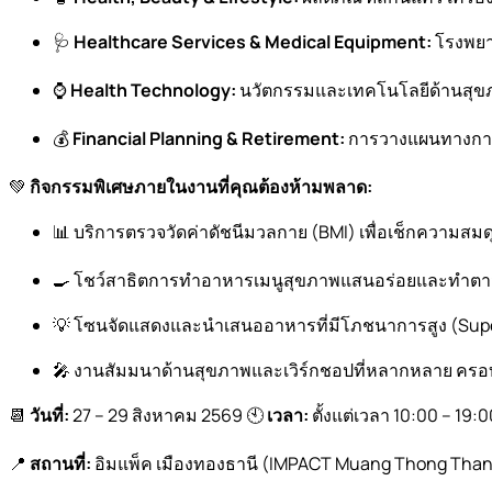
🩺
Healthcare Services & Medical Equipment:
โรงพยาบ
⌚
Health Technology:
นวัตกรรมและเทคโนโลยีด้านสุขภาพ
💰
Financial Planning & Retirement:
การวางแผนทางการเ
💚
กิจกรรมพิเศษภายในงานที่คุณต้องห้ามพลาด:
📊 บริการตรวจวัดค่าดัชนีมวลกาย (BMI) เพื่อเช็กความสมด
🍳 โชว์สาธิตการทำอาหารเมนูสุขภาพแสนอร่อยและทำตาม
💡 โซนจัดแสดงและนำเสนออาหารที่มีโภชนาการสูง (Sup
🎤 งานสัมมนาด้านสุขภาพและเวิร์กชอปที่หลากหลาย ครอบค
📆
วันที่:
27 – 29 สิงหาคม 2569 🕙
เวลา:
ตั้งแต่เวลา 10:00 – 19:0
📍
สถานที่:
อิมแพ็ค เมืองทองธานี (IMPACT Muang Thong Than