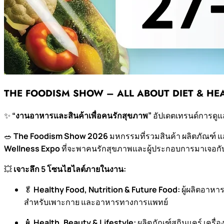
THE FOODISM SHOW – ALL ABOUT DIET & HE
✨
“งานอาหารและสินค้าเพื่อคนรักสุขภาพ”
อัปเดตเทรนด์การดูแล
🥗
The Foodism Show 2026
มหกรรมที่รวมสินค้า ผลิตภัณฑ์ แล
Wellness Expo
ที่จะพาคนรักสุขภาพและผู้ประกอบการมาเจอกับ
💥
เจาะลึก 5 โซนไฮไลต์ภายในงาน:
🥬
Healthy Food, Nutrition & Future Food:
ผู้ผลิตอาหา
สำหรับเพาะกาย และอาหารทางการแพทย์
🧴
Health, Beauty & Lifestyle:
ผลิตภัณฑ์สกินแคร์ เครื