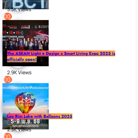
3.3K Views
The ASEAN Light + Design x Smart Living Expo 2025 is
officially open!
2.9K Views
Loy Rim Lake with Balloons 2025
2.3K Views