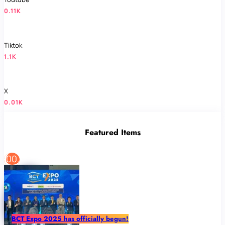
0.11K
Tiktok
1.1K
X
0.01K
Featured Items
BCT Expo 2025 has officially begun!