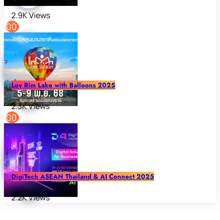
2.9K Views
Loy Rim Lake with Balloons 2025
2.3K Views
DigiTech ASEAN Thailand & AI Connect 2025
2.2K Views