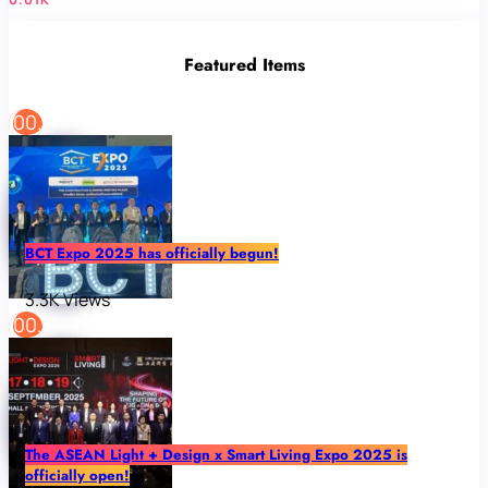
Featured Items
BCT Expo 2025 has officially begun!
3.3K Views
The ASEAN Light + Design x Smart Living Expo 2025 is
officially open!