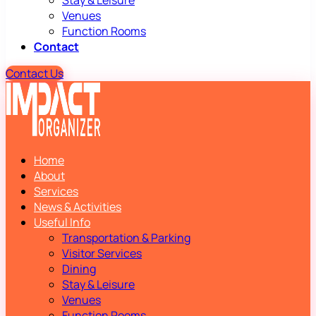
Stay & Leisure
Venues
Function Rooms
Contact
Contact Us
Home
About
Services
News & Activities
Useful Info
Transportation & Parking
Visitor Services
Dining
Stay & Leisure
Venues
Function Rooms