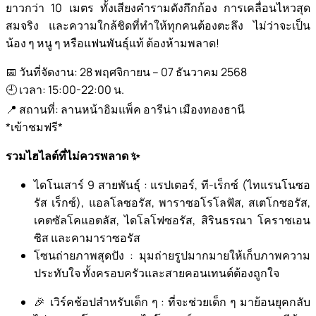
ยาวกว่า 10 เมตร ทั้งเสียงคำรามดังกึกก้อง การเคลื่อนไหวสุด
สมจริง และความใกล้ชิดที่ทำให้ทุกคนต้องตะลึง ไม่ว่าจะเป็น
น้อง ๆ หนู ๆ หรือแฟนพันธุ์แท้ ต้องห้ามพลาด!
📅 วันที่จัดงาน: 28 พฤศจิกายน – 07 ธันวาคม 2568
🕘 เวลา: 15:00-22:00 น.
📍 สถานที่: ลานหน้าอิมแพ็ค อารีน่า เมืองทองธานี
*เข้าชมฟรี*
รวมไฮไลต์ที่ไม่ควรพลาด ✨
ไดโนเสาร์ 9 สายพันธุ์ : แรปเตอร์, ที-เร็กซ์ (ไทแรนโนซอ
รัส เร็กซ์), แอลโลซอรัส, พาราซอโรโลฟัส, สเตโกซอรัส,
เคตซัลโคแอตลัส, ไดโลโฟซอรัส, สิรินธรณา โคราชเอน
ซิส และคามาราซอรัส
โซนถ่ายภาพสุดปัง : มุมถ่ายรูปมากมายให้เก็บภาพความ
ประทับใจ ทั้งครอบครัวและสายคอนเทนต์ต้องถูกใจ
🎉 เวิร์คช้อปสำหรับเด็ก ๆ : ที่จะช่วยเด็ก ๆ มาย้อนยุคกลับ