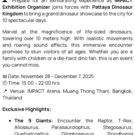
🌋 Prepare for an exhilarating experience as
IMPACT
Exhibition Organizer
joins forces with
Pattaya Dinosaur
Kingdom
to bring a grand dinosaur showcase to the city for
10 spectacular days.
Marvel at the magnificence of life-sized dinosaurs,
towering over 10 meters high. With realistic movements
and roaring sound effects, this immersive encounter
promises to stun visitors of all ages. Whether you are a
family with children or a die-hard dino fan, this is an event
you cannot miss.
📅 Date: November 28 – December 7, 2025
🕘 Time: 15:00 – 22:00 hrs.
📍 Venue: IMPACT Arena, Muang Thong Thani, Bangkok,
Thailand
Exclusive Highlights:
The 9 Giants:
Encounter the Raptor, T-Rex,
Allosaurus, Parasaurolophus, Stegosaurus,
Quetzalcoatlus, Dilophosaurus,
Sirindhorna